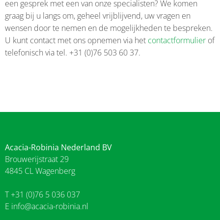
een gesprek met een van onze specialisten? We komen
graag bij u langs om, geheel vrijblijvend, uw vragen en
wensen door te nemen en de mogelijkheden te bespreken.
U kunt contact met ons opnemen via het
contactformulier
of
telefonisch via tel. +31 (0)76 503 60 37.
Acacia-Robinia Nederland BV
Brouwerijstraat 29
4845 CL Wagenberg
T +31 (0)76 5 036 037
E
info@acacia-robinia.nl