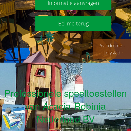
Informatie aanvragen
Bel me terug
Aviodrome -
Lelystad
Professionele speeltoestellen
van Acacia-Robinia
Nederland BV