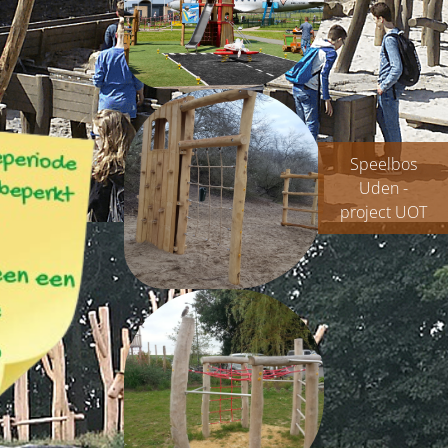
Speelbos
Uden -
project UOT