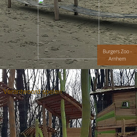
Burgers Zoo -
Arnhem
Verantwoord spelen
Laat kinderen het avontuur creëren. Met houten
speelelementen die de fantasie prikkelen en het kind
uitdagen. In een natuurlijke omgeving die leerzaam en
uitdagend is, maar waar veiligheid altijd voorop staat.