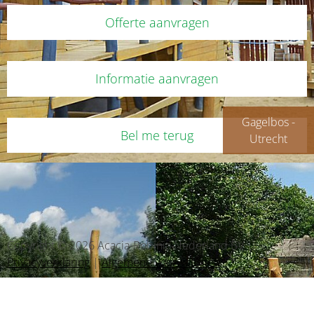
Offerte aanvragen
Informatie aanvragen
Gagelbos -
Bel me terug
Utrecht
Copyright © 2026 Acacia-Robinia Nederland BV |
Privacyverklaring
|
Algemene voorwaarden