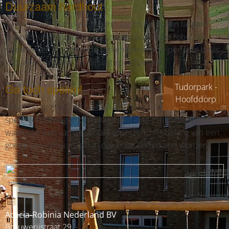
Duurzaam hardhout
Geen enkele Europese hardhoutsoort heeft een langere
levensduur dan de Robinia pseudo acacia. De robuuste
stammen en kronkelende takken vormen de perfecte basis
voor een bijzonder en slijtvast speeltoestel.
Ga toch spelen!
Tudorpark -
Hoofddorp
Actief bezig zijn in de buitenlucht doet kinderen goed. Met
spelen en bewegen ontwikkelt een kind zijn motoriek. En
wat te denken van de sociale aspecten. Het belang van een
goede speelplek mag dan ook nooit onderkend worden.
Acacia-Robinia Nederland BV
Brouwerijstraat 29