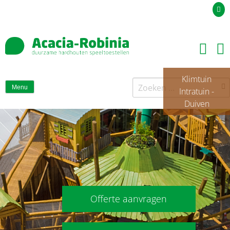
Uw offerteaanvraag
Klimtuin
Zoeken
Menu
Intratuin -
naar:
Duiven
Offerte aanvragen