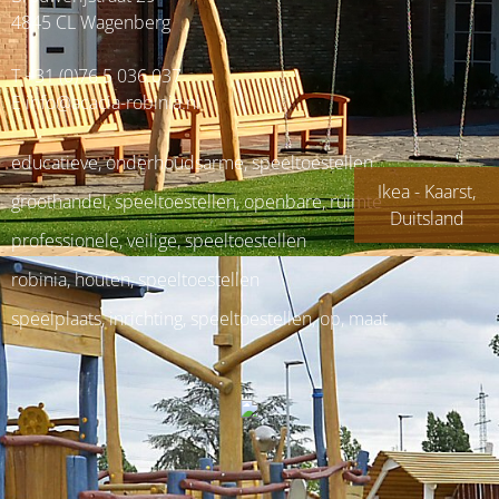
4845 CL Wagenberg
T +31 (0)76 5 036 037
E
info@acacia-robinia.nl
educatieve, onderhoudsarme, speeltoestellen
Ikea - Kaarst,
groothandel, speeltoestellen, openbare, ruimte
Duitsland
professionele, veilige, speeltoestellen
robinia, houten, speeltoestellen
speelplaats, inrichting, speeltoestellen, op, maat