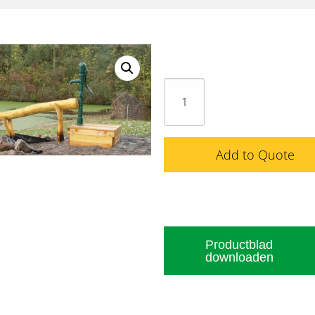
Waterpomp
SD-
75
(waterleiding)
Add to Quote
aantal
Productblad
downloaden