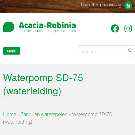
Uw offerteaanvraag
Zoeken
Menu
naar:
Waterpomp SD-75
(waterleiding)
Home
»
Zand- en waterspelen
»
Waterpomp SD-75
(waterleiding)