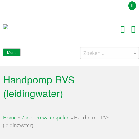
Uw offerteaanvraag
Zoeken
Menu
naar:
Handpomp RVS
(leidingwater)
Home
»
Zand- en waterspelen
»
Handpomp RVS
(leidingwater)