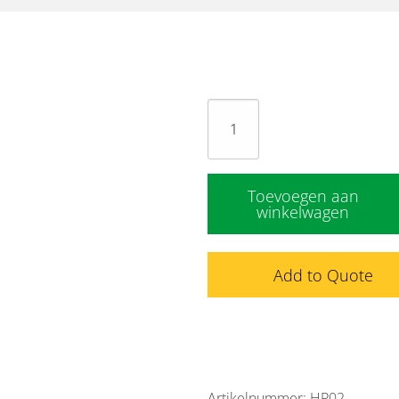
Handpomp
RVS
(leidingwater)
aantal
Toevoegen aan
winkelwagen
Add to Quote
Artikelnummer: HP02