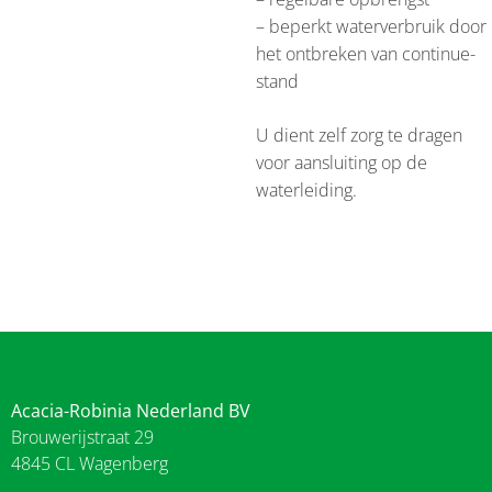
– beperkt waterverbruik door
het ontbreken van continue-
stand
U dient zelf zorg te dragen
voor aansluiting op de
waterleiding.
Acacia-Robinia Nederland BV
Brouwerijstraat 29
4845 CL Wagenberg