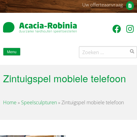
Uw offerteaanvraag
Zoeken
Menu
naar:
Zintuigspel mobiele telefoon
Home
»
Speelsculpturen
»
Zintuigspel mobiele telefoon