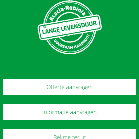
Offerte aanvragen
Informatie aanvragen
Bel me terug