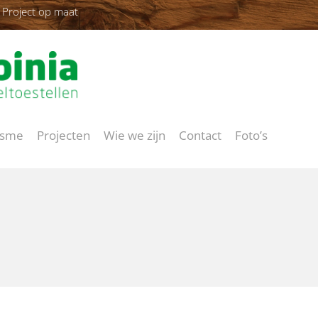
Project op maat
isme
Projecten
Wie we zijn
Contact
Foto’s