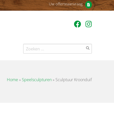
Uw offerteaanvraag
Zoeken
naar:
Home
»
Speelsculpturen
»
Sculptuur Kroonduif