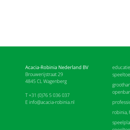
Acacia-Robinia Nederland BV
educati
Brouwerijstraat 29
speeltoe
4845 CL Wagenberg
groothan
openbar
T +31 (0)76 5 036 037
E
info@acacia-robinia.nl
professi
robinia,
speelplaa
speeltoe