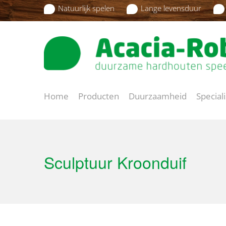
Natuurlijk spelen
Lange levensduur
Home
Producten
Duurzaamheid
Special
Sculptuur Kroonduif