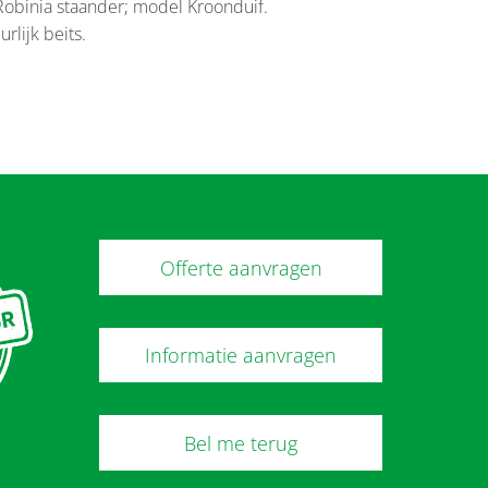
Robinia staander; model Kroonduif.
rlijk beits.
Offerte aanvragen
Informatie aanvragen
Bel me terug