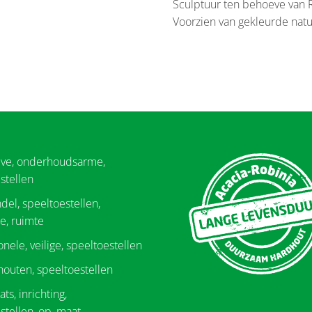
Sculptuur ten behoeve van 
Voorzien van gekleurde natuu
eve, onderhoudsarme,
stellen
del, speeltoestellen,
e, ruimte
onele, veilige, speeltoestellen
 houten, speeltoestellen
ts, inrichting,
stellen, op, maat