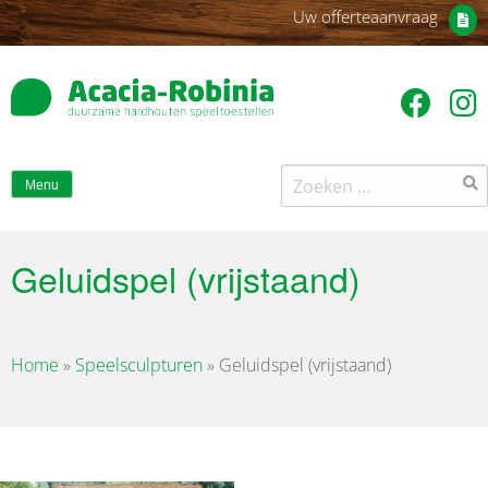
Uw offerteaanvraag
Zoeken
Menu
naar:
Geluidspel (vrijstaand)
Home
»
Speelsculpturen
»
Geluidspel (vrijstaand)