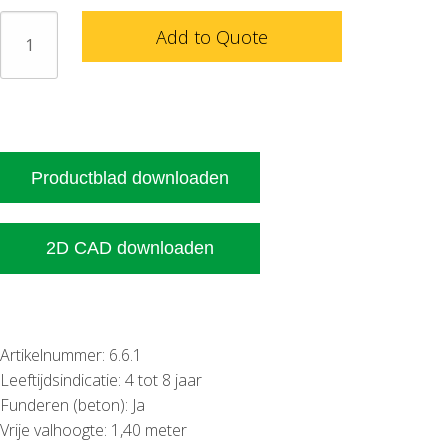
Tractor
Add to Quote
met
glijbaan
aantal
Productblad downloaden
2D CAD downloaden
Artikelnummer: 6.6.1
Leeftijdsindicatie: 4 tot 8 jaar
Funderen (beton): Ja
Vrije valhoogte: 1,40 meter