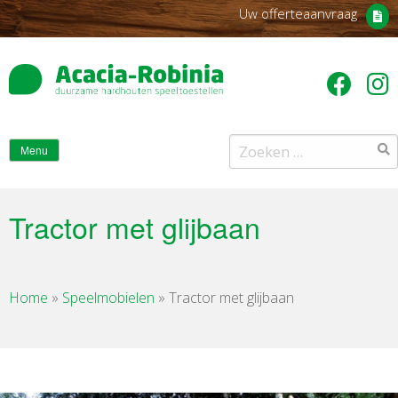
Uw offerteaanvraag
Zoeken
Menu
naar:
Tractor met glijbaan
Home
»
Speelmobielen
»
Tractor met glijbaan