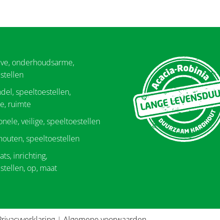
eve, onderhoudsarme,
stellen
del, speeltoestellen,
e, ruimte
onele, veilige, speeltoestellen
 houten, speeltoestellen
ts, inrichting,
stellen, op, maat
Privacyverklaring
|
Algemene voorwaarden