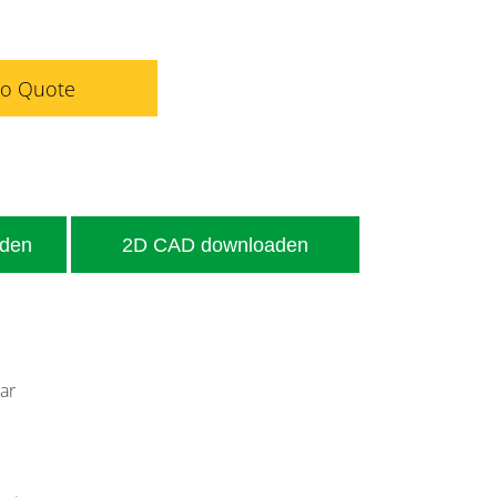
to Quote
aden
2D CAD downloaden
aar