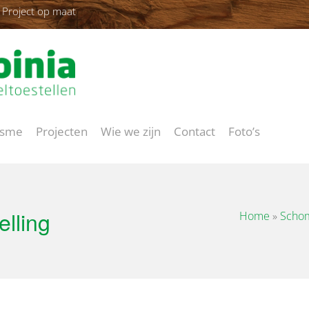
Project op maat
isme
Projecten
Wie we zijn
Contact
Foto’s
lling
Home
»
Schom