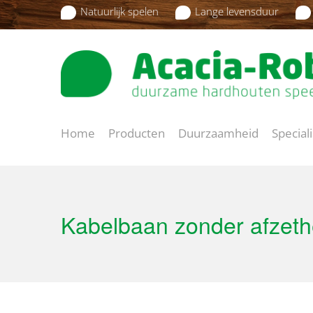
Natuurlijk spelen
Lange levensduur
Home
Producten
Duurzaamheid
Special
Kabelbaan zonder afzethe