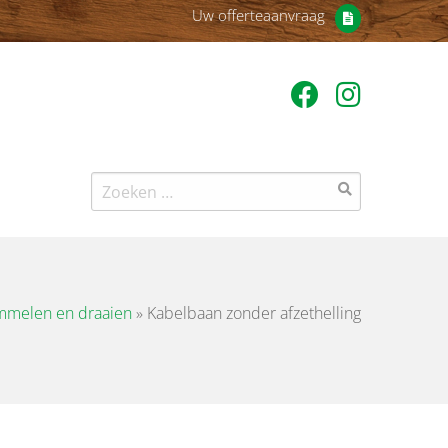
Uw offerteaanvraag
Zoeken
naar:
melen en draaien
»
Kabelbaan zonder afzethelling