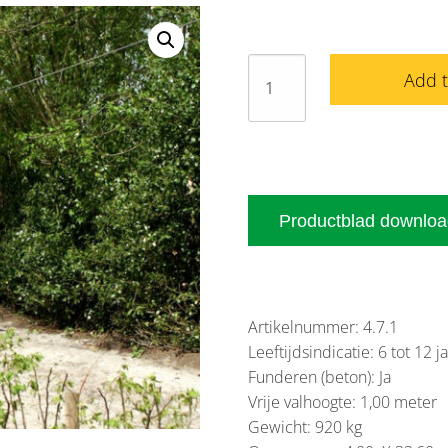
Kabelbaan
Add 
zonder
afzethelling
aantal
Productblad downlo
Artikelnummer: 4.7.1
Leeftijdsindicatie: 6 tot 12 j
Funderen (beton): Ja
Vrije valhoogte: 1,00 meter
Gewicht: 920 kg