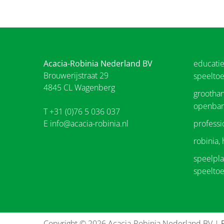
Acacia-Robinia Nederland BV
educati
Brouwerijstraat 29
speeltoe
4845 CL Wagenberg
groothan
openbar
T +31 (0)76 5 036 037
E
info@acacia-robinia.nl
professi
robinia,
speelplaa
speeltoe
Copyright © 2026 Acacia-Robinia Nederland BV |