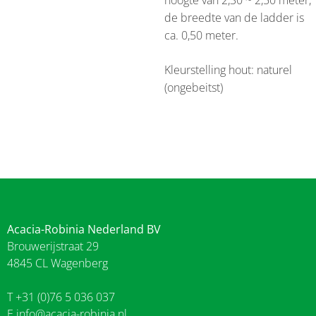
de breedte van de ladder is
ca. 0,50 meter.
Kleurstelling hout: naturel
(ongebeitst)
Acacia-Robinia Nederland BV
Brouwerijstraat 29
4845 CL Wagenberg
T +31 (0)76 5 036 037
E
info@acacia-robinia.nl