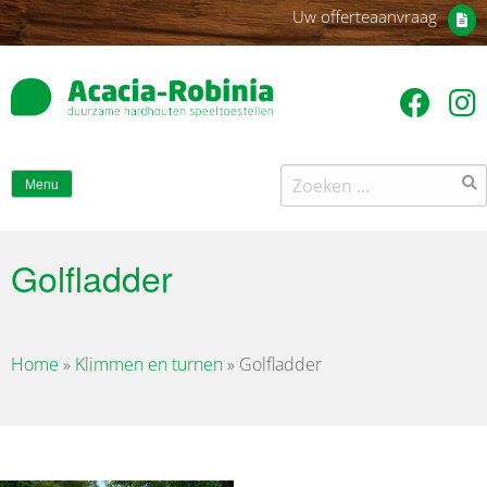
Uw offerteaanvraag
Zoeken
Menu
naar:
Golfladder
Home
»
Klimmen en turnen
»
Golfladder