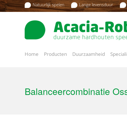
Natuurlijk spelen
Lange levensduur
Home
Producten
Duurzaamheid
Special
Balanceercombinatie Os