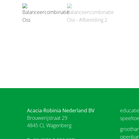
Acacia-Robinia Nederland BV
educati
Brouwerijstraat 29
speeltoe
4845 CL Wagenberg
groothan
openbar