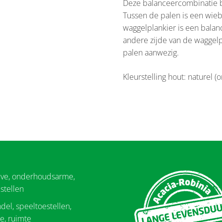
Deze balanceercombinatie be
Tussen de palen is een wieb
waggelplankier is een balan
andere zijde van de waggel
palen aanwezig.
Kleurstelling hout: naturel (
eve, onderhoudsarme,
stellen
del, speeltoestellen,
e, ruimte