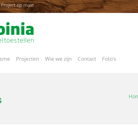
Project op maat
isme
Projecten
Wie we zijn
Contact
Foto’s
s
Ho