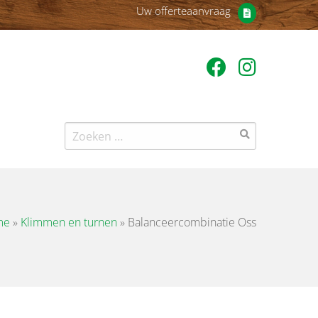
Uw offerteaanvraag
Zoeken
naar:
me
»
Klimmen en turnen
»
Balanceercombinatie Oss