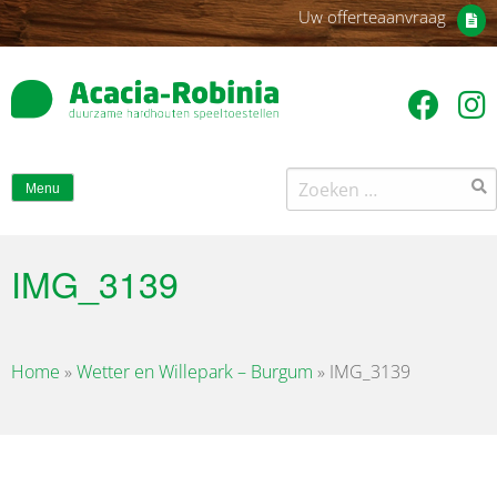
Uw offerteaanvraag
Zoeken
Menu
naar:
IMG_3139
Home
»
Wetter en Willepark – Burgum
»
IMG_3139