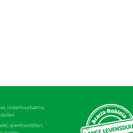
eve, onderhoudsarme,
stellen
del, speeltoestellen,
e, ruimte