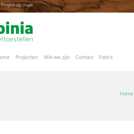
Project op maat
isme
Projecten
Wie we zijn
Contact
Foto’s
Home