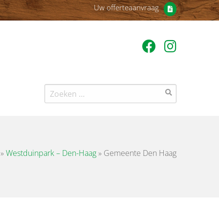
Uw offerteaanvraag
Zoeken
naar:
»
Westduinpark – Den-Haag
»
Gemeente Den Haag