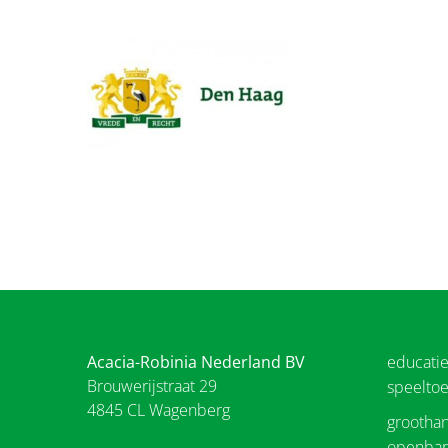
Acacia-Robinia Nederland BV
educati
Brouwerijstraat 29
speeltoe
4845 CL Wagenberg
groothan
openbar