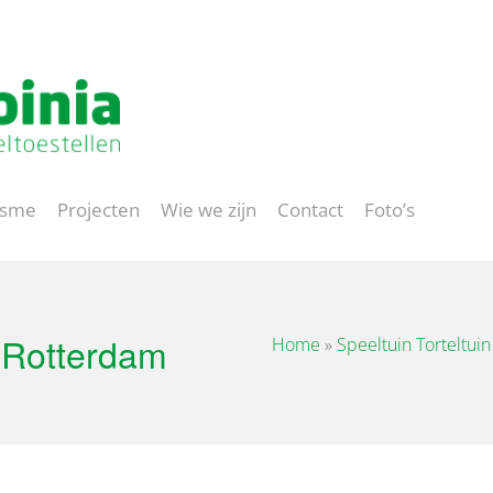
Project op maat
isme
Projecten
Wie we zijn
Contact
Foto’s
– Rotterdam
Home
»
Speeltuin Torteltui