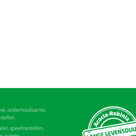
eve, onderhoudsarme,
stellen
del, speeltoestellen,
e, ruimte