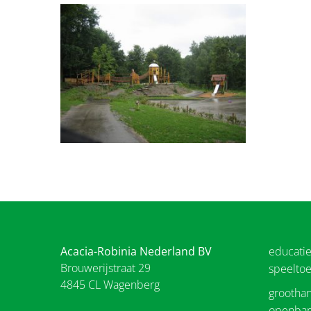
Acacia-Robinia Nederland BV
educati
Brouwerijstraat 29
speeltoe
4845 CL Wagenberg
groothan
openbar