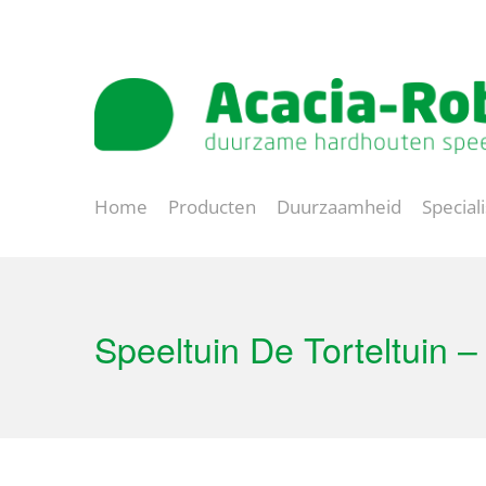
Natuurlijk spelen
Lange levensduur
Home
Producten
Duurzaamheid
Special
Speeltuin De Torteltuin 