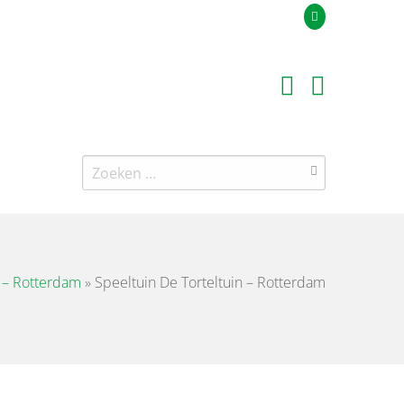
Uw offerteaanvraag
Zoeken
naar:
n – Rotterdam
»
Speeltuin De Torteltuin – Rotterdam