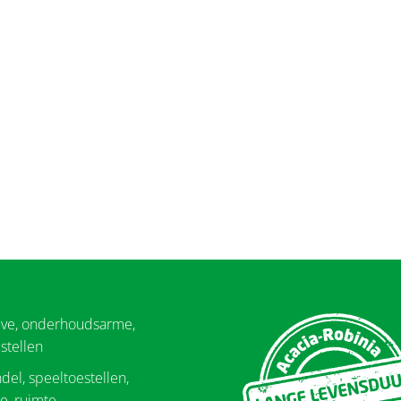
eve, onderhoudsarme,
stellen
del, speeltoestellen,
e, ruimte