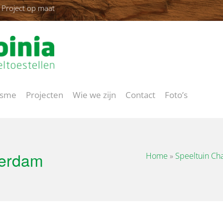
Project op maat
isme
Projecten
Wie we zijn
Contact
Foto’s
terdam
Home
»
Speeltuin Cha