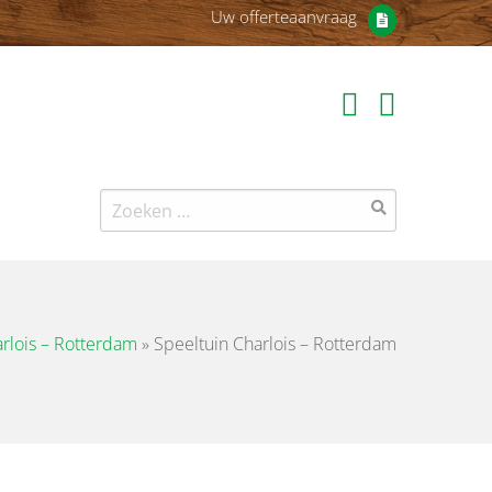
Uw offerteaanvraag
Zoeken
naar:
rlois – Rotterdam
»
Speeltuin Charlois – Rotterdam