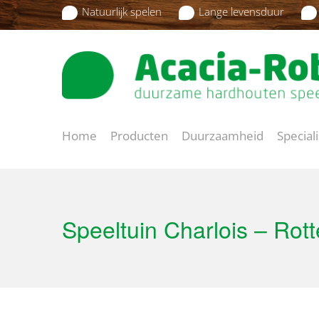
Natuurlijk spelen
Lange levensduur
Home
Producten
Duurzaamheid
Special
Speeltuin Charlois – Rot