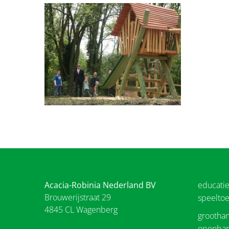
Acacia-Robinia Nederland BV
educati
Brouwerijstraat 29
speeltoe
4845 CL Wagenberg
groothan
openbar