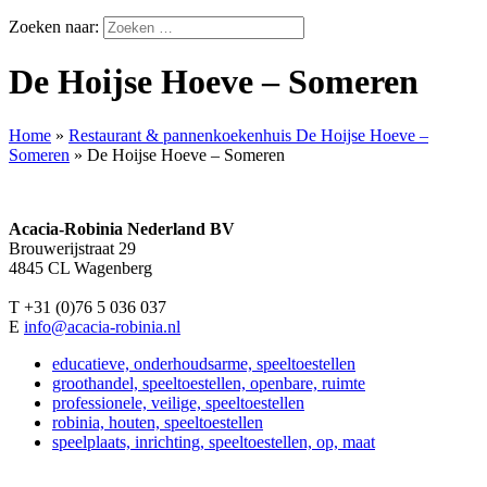
Zoeken naar:
De Hoijse Hoeve – Someren
Home
»
Restaurant & pannenkoekenhuis De Hoijse Hoeve –
Someren
»
De Hoijse Hoeve – Someren
Acacia-Robinia Nederland BV
Brouwerijstraat 29
4845 CL Wagenberg
T +31 (0)76 5 036 037
E
info@acacia-robinia.nl
educatieve, onderhoudsarme, speeltoestellen
groothandel, speeltoestellen, openbare, ruimte
professionele, veilige, speeltoestellen
robinia, houten, speeltoestellen
speelplaats, inrichting, speeltoestellen, op, maat