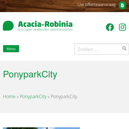
Uw offerteaanvraag
Zoeken
Menu
naar:
PonyparkCity
Home
»
PonyparkCity
»
PonyparkCity