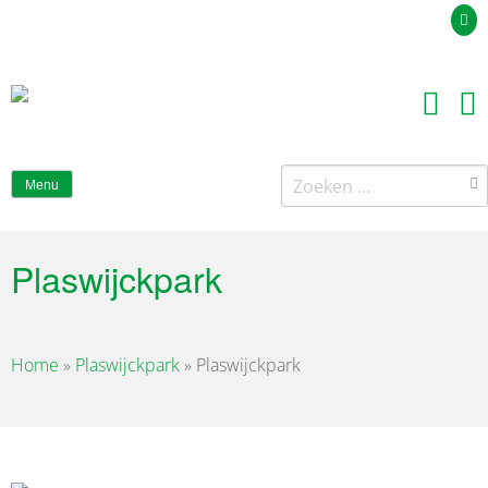
Uw offerteaanvraag
Zoeken
Menu
naar:
Plaswijckpark
Home
»
Plaswijckpark
»
Plaswijckpark