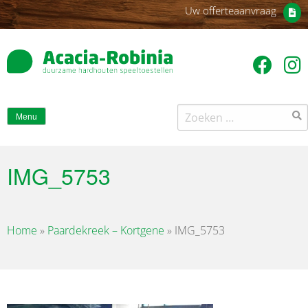
Uw offerteaanvraag
Zoeken
Menu
naar:
IMG_5753
Home
»
Paardekreek – Kortgene
»
IMG_5753