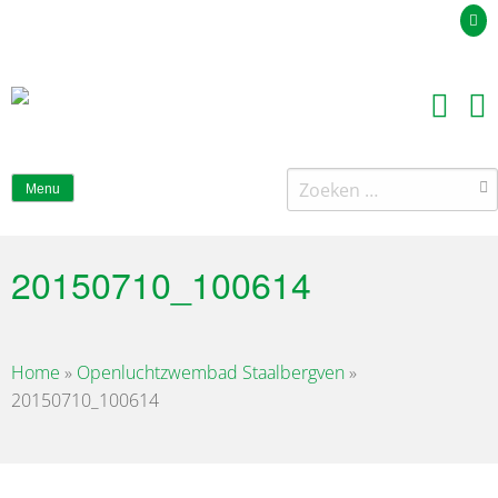
Uw offerteaanvraag
Zoeken
Menu
naar:
20150710_100614
Home
»
Openluchtzwembad Staalbergven
»
20150710_100614