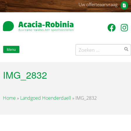
Uw offerteaanvraag
Zoeken
Menu
naar:
IMG_2832
Home
»
Landgoed Hoenderdaell
»
IMG_2832