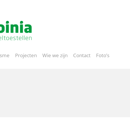
Project op maat
isme
Projecten
Wie we zijn
Contact
Foto’s