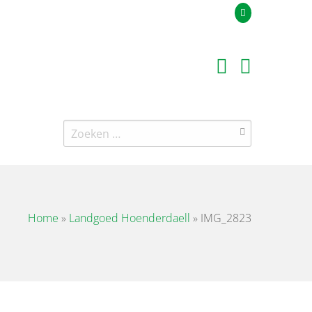
Uw offerteaanvraag
Zoeken
naar:
Home
»
Landgoed Hoenderdaell
»
IMG_2823