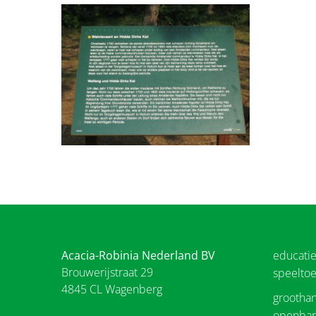
Acacia-Robinia Nederland BV
educati
Brouwerijstraat 29
speeltoe
4845 CL Wagenberg
groothan
openbar