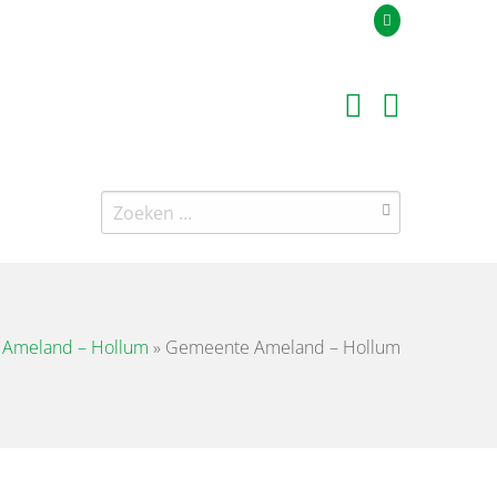
Uw offerteaanvraag
Zoeken
naar:
Ameland – Hollum
»
Gemeente Ameland – Hollum