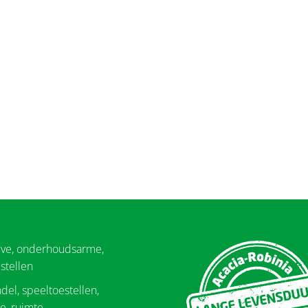
eve, onderhoudsarme,
stellen
del, speeltoestellen,
e, ruimte