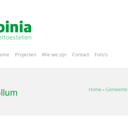
Project op maat
isme
Projecten
Wie we zijn
Contact
Foto’s
llum
Home
»
Gemeente 