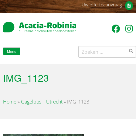
Uw offerteaanvraag
Zoeken
Menu
naar:
IMG_1123
Home
»
Gagelbos – Utrecht
»
IMG_1123