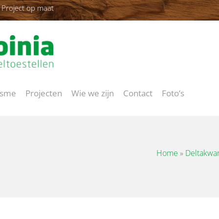
Project op maat
isme
Projecten
Wie we zijn
Contact
Foto’s
Home
»
Deltakwar