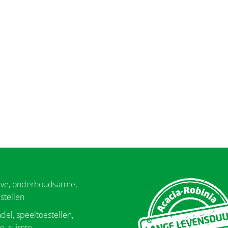
eve, onderhoudsarme,
stellen
del, speeltoestellen,
e, ruimte