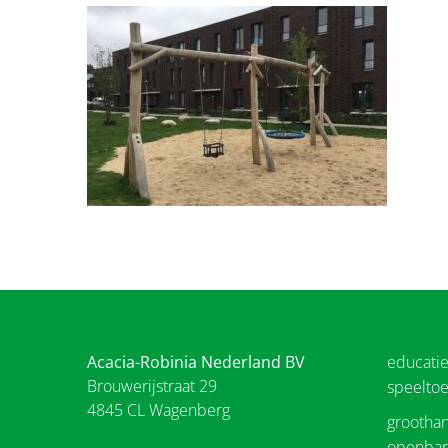
Acacia-Robinia Nederland BV
educati
Brouwerijstraat 29
speeltoe
4845 CL Wagenberg
groothan
openbar