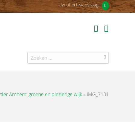
Uw offerteaanvraag
Zoeken
naar:
tier Arnhem: groene en plezierige wijk
»
IMG_7131