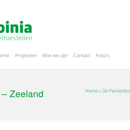
Project op maat
isme
Projecten
Wie we zijn
Contact
Foto’s
 – Zeeland
Home
»
De Pannenko