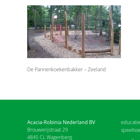
De Pannenkoekenbakker – Zeeland
Acacia-Robinia Nederland BV
educati
Brouwerijstraat 29
speeltoe
4845 CL Wagenberg