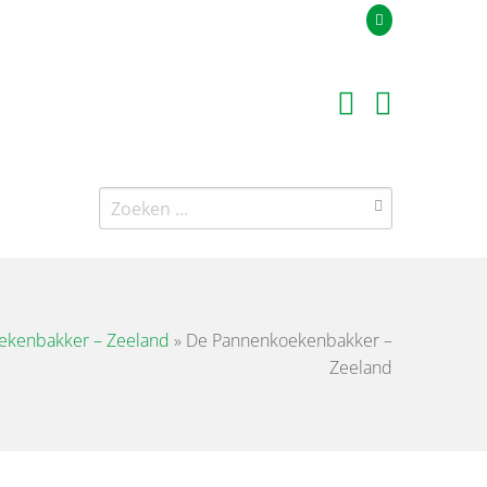
Uw offerteaanvraag
Zoeken
naar:
ekenbakker – Zeeland
»
De Pannenkoekenbakker –
Zeeland