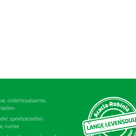
eve, onderhoudsarme,
stellen
del, speeltoestellen,
e, ruimte