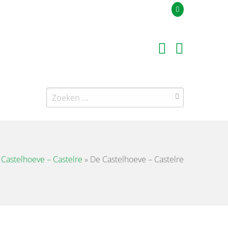
Uw offerteaanvraag
Zoeken
naar:
 Castelhoeve – Castelre
»
De Castelhoeve – Castelre