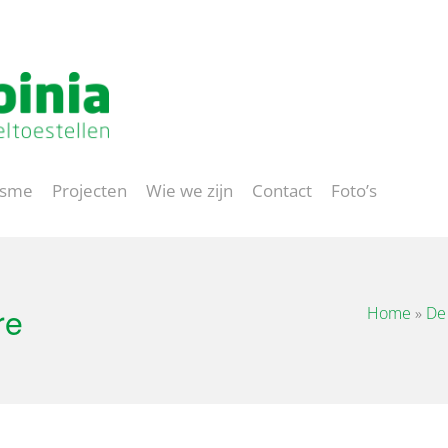
Project op maat
isme
Projecten
Wie we zijn
Contact
Foto’s
re
Home
»
De