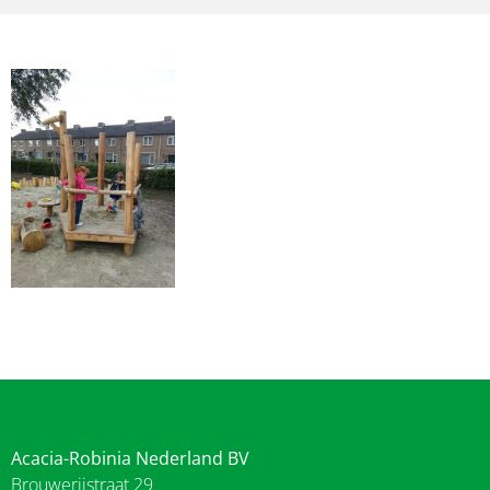
Acacia-Robinia Nederland BV
Brouwerijstraat 29