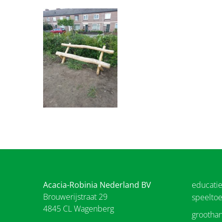
Acacia-Robinia Nederland BV
educati
Brouwerijstraat 29
speeltoe
4845 CL Wagenberg
groothan