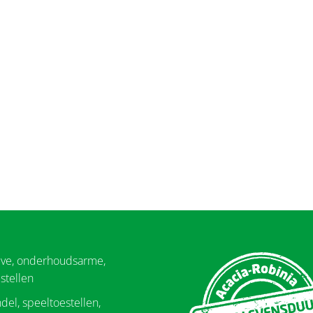
eve, onderhoudsarme,
stellen
del, speeltoestellen,