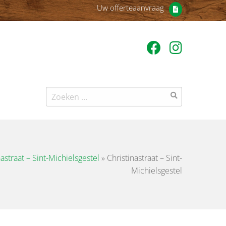
Uw offerteaanvraag
Zoeken
naar:
nastraat – Sint-Michielsgestel
»
Christinastraat – Sint-
Michielsgestel