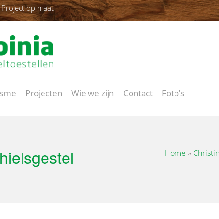
Project op maat
isme
Projecten
Wie we zijn
Contact
Foto’s
hielsgestel
Home
»
Christi