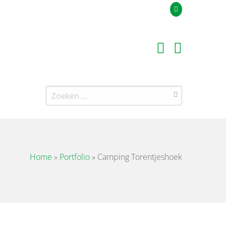
Uw offerteaanvraag
Zoeken
naar:
Home
»
Portfolio
»
Camping Torentjeshoek