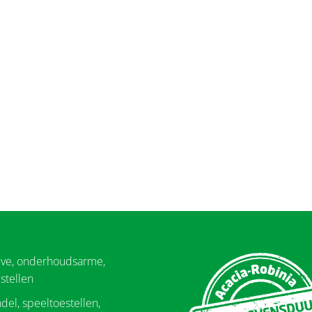
eve, onderhoudsarme,
stellen
del, speeltoestellen,