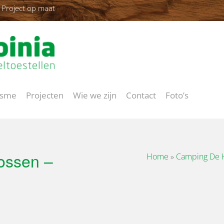
Project op maat
isme
Projecten
Wie we zijn
Contact
Foto’s
ossen –
Home
»
Camping De 