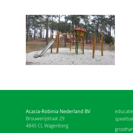
Acacia-Robinia Nederland BV
educati
Brouwerijstraat 29
speeltoe
4845 CL Wagenberg
groothan