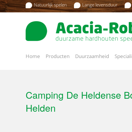
Natuurlijk spelen
Lange levensduur
Home
Producten
Duurzaamheid
Special
Camping De Heldense B
Helden