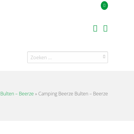
Uw offerteaanvraag
Zoeken
naar:
Bulten – Beerze
»
Camping Beerze Bulten – Beerze