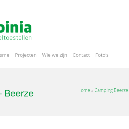
Project op maat
isme
Projecten
Wie we zijn
Contact
Foto’s
– Beerze
Home
»
Camping Beerze 