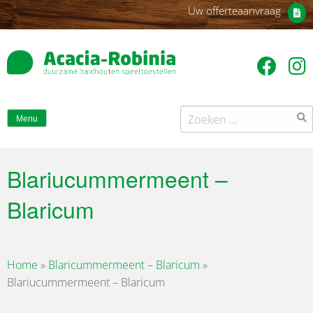
Uw offerteaanvraag
Zoeken
Menu
naar:
Blariucummermeent –
Blaricum
Home
»
Blaricummermeent – Blaricum
»
Blariucummermeent – Blaricum