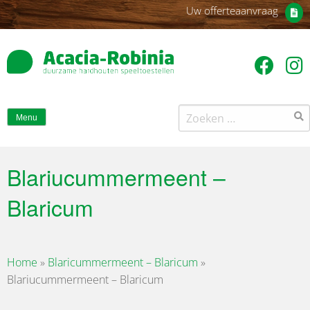
Uw offerteaanvraag
Zoeken
Menu
naar:
Blariucummermeent –
Blaricum
Home
»
Blaricummermeent – Blaricum
»
Blariucummermeent – Blaricum