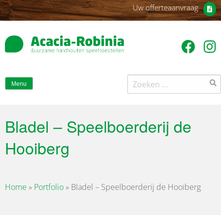
Uw offerteaanvraag
Zoeken
Menu
naar:
Bladel – Speelboerderij de
Hooiberg
Home
»
Portfolio
»
Bladel – Speelboerderij de Hooiberg