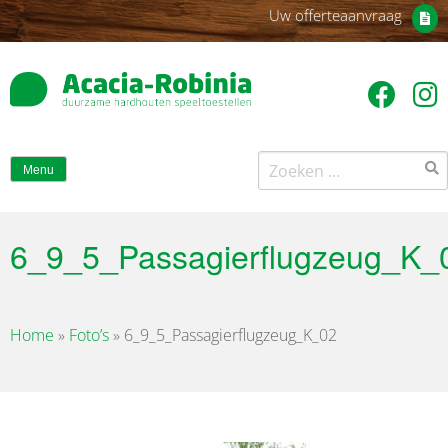
Uw offerteaanvraag
Zoeken
Menu
naar:
6_9_5_Passagierflugzeug_K_
Home
»
Foto’s
»
6_9_5_Passagierflugzeug_K_02