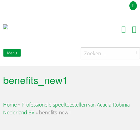
Uw offerteaanvraag
Zoeken
Menu
naar:
benefits_new1
Home
»
Professionele speeltoestellen van Acacia-Robinia
Nederland BV
»
benefits_new1