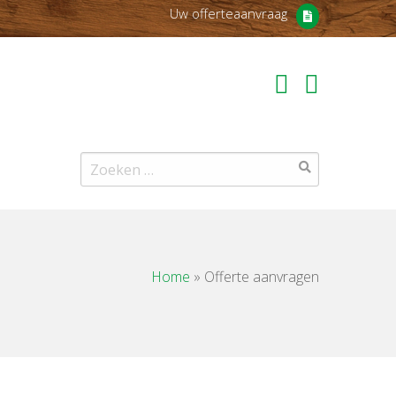
Uw offerteaanvraag
Zoeken
naar:
Home
»
Offerte aanvragen