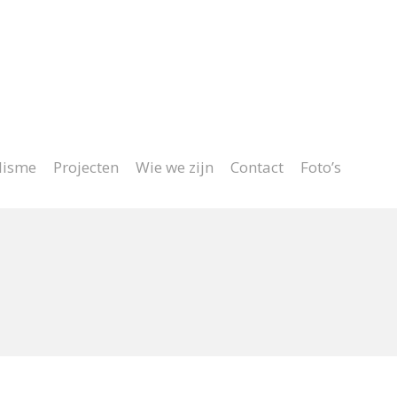
Project op maat
lisme
Projecten
Wie we zijn
Contact
Foto’s