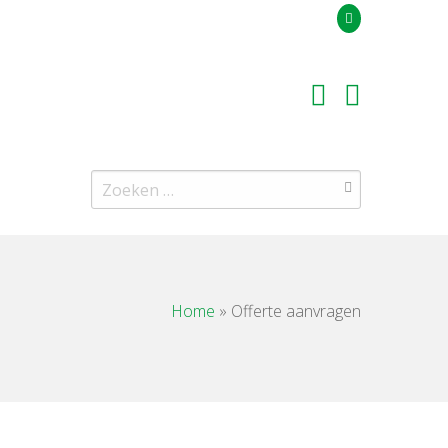
Uw offerteaanvraag
Zoeken
naar:
Home
»
Offerte aanvragen