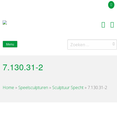
Uw offerteaanvraag
Zoeken
Menu
naar:
7.130.31-2
Home
»
Speelsculpturen
»
Sculptuur Specht
»
7.130.31-2