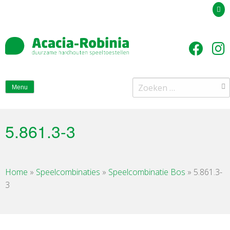
Uw offerteaanvraag
Zoeken
Menu
naar:
5.861.3-3
Home
»
Speelcombinaties
»
Speelcombinatie Bos
»
5.861.3-
3