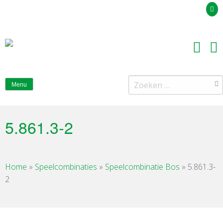
Uw offerteaanvraag
Zoeken
Menu
naar:
5.861.3-2
Home
»
Speelcombinaties
»
Speelcombinatie Bos
»
5.861.3-
2