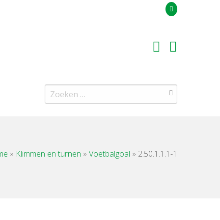
Uw offerteaanvraag
Zoeken
naar:
me
»
Klimmen en turnen
»
Voetbalgoal
»
2.50.1.1.1-1