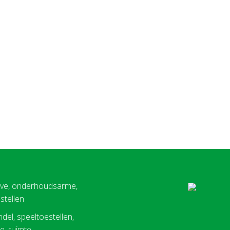
eve, onderhoudsarme,
stellen
del, speeltoestellen,
, ruimte