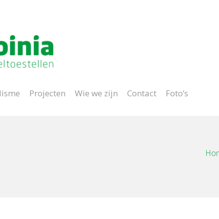
Project op maat
lisme
Projecten
Wie we zijn
Contact
Foto’s
Ho