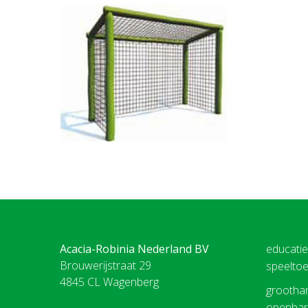
Acacia-Robinia Nederland BV
educati
Brouwerijstraat 29
speeltoe
4845 CL Wagenberg
groothan
openbare