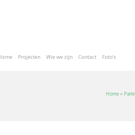
oject op maat
lisme
Projecten
Wie we zijn
Contact
Foto’s
Home
»
Parkm