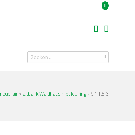
Uw offerteaanvraag
Zoeken
naar:
eubilair
»
Zitbank Waldhaus met leuning
»
9.1.1.5-3