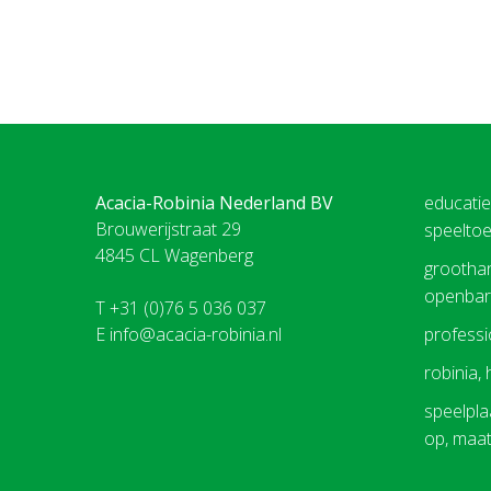
Acacia-Robinia Nederland BV
educati
Brouwerijstraat 29
speeltoe
4845 CL Wagenberg
groothan
openbare
T +31 (0)76 5 036 037
E
info@acacia-robinia.nl
professio
robinia,
speelplaa
op, maa