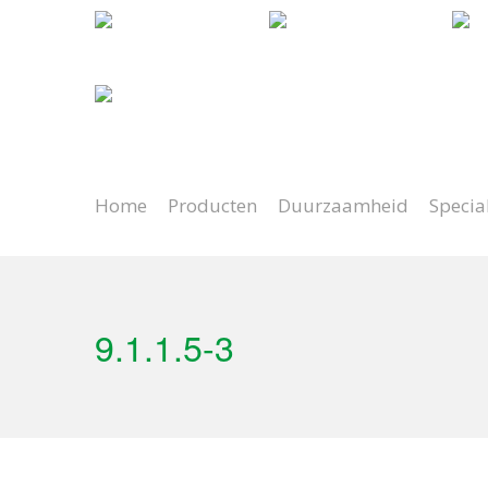
Natuurlijk spelen
Lange levensduur
Pr
Home
Producten
Duurzaamheid
Specia
9.1.1.5-3