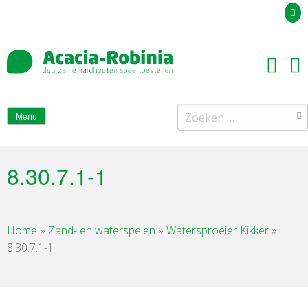
Uw offerteaanvraag
Zoeken
Menu
naar:
8.30.7.1-1
Home
»
Zand- en waterspelen
»
Watersproeier Kikker
»
8.30.7.1-1