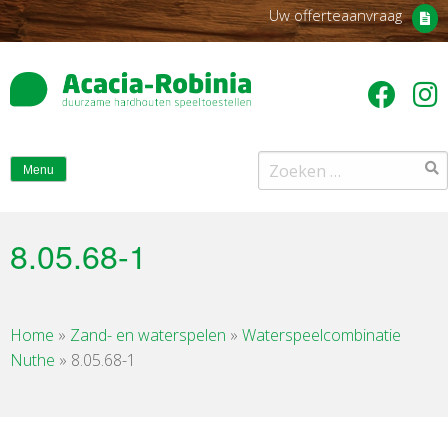
Uw offerteaanvraag
Zoeken
Menu
naar:
8.05.68-1
Home
»
Zand- en waterspelen
»
Waterspeelcombinatie
Nuthe
»
8.05.68-1