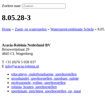
Zoeken naar:
8.05.28-3
Home
»
Zand- en waterspelen
»
Waterspeelcombinatie Schelp
»
8.05
Acacia-Robinia Nederland BV
Brouwerijstraat 29
4845 CL Wagenberg
T +31 (0)76 5 036 037
E
info@acacia-robinia.nl
educatieve, onderhoudsarme, speeltoestellen
groothandel, speeltoestellen, openbare, ruimte
professionele, veilige, speeltoestellen
robinia, houten, speeltoestellen
speelplaats, inrichting, speeltoestellen, op, maat