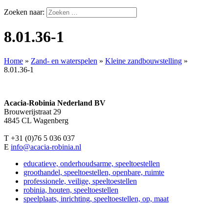
Zoeken naar:
8.01.36-1
Home
»
Zand- en waterspelen
»
Kleine zandbouwstelling
»
8.01.36-1
Acacia-Robinia Nederland BV
Brouwerijstraat 29
4845 CL Wagenberg
T +31 (0)76 5 036 037
E
info@acacia-robinia.nl
educatieve, onderhoudsarme, speeltoestellen
groothandel, speeltoestellen, openbare, ruimte
professionele, veilige, speeltoestellen
robinia, houten, speeltoestellen
speelplaats, inrichting, speeltoestellen, op, maat