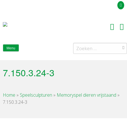
Uw offerteaanvraag
Zoeken
Menu
naar:
7.150.3.24-3
Home
»
Speelsculpturen
»
Memoryspel dieren vrijstaand
»
7.150.3.24-3