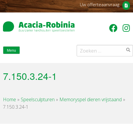
Uw offerteaanvraag
Zoeken
Menu
naar:
7.150.3.24-1
Home
»
Speelsculpturen
»
Memoryspel dieren vrijstaand
»
7.150.3.24-1